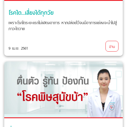
โรคไต...เสี่ยงได้ทุกวัย
เพราะโรคไตระยะแรกไม่แสดงอาการ หากปล่อยไว้จนมีอาการแย่ลงจะนำไปสู่
ภาวะไตวาย
อ่าน
9 เม.ย. 2561