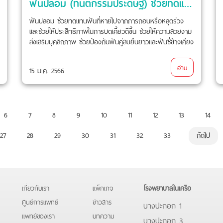
ฟันปลอม (ทันตกรรมประดิษฐ์) ช่วยทดแทนฟันที่หายไปจากการถอนหรือหลุดร่วง
ฟันปลอม ช่วยทดแทนฟันที่หายไปจากการถอนหรือหลุดร่วง
และช่วยให้ประสิทธิภาพในการบดเคี้ยวดีขึ้น ช่วยให้ความสวยงาม
ส่งเสริมบุคลิกภาพ ช่วยป้องกันฟันคู่สบยืนยาวและฟันซี่ข้างเคียง
ล้มเข้ามาในช่องว่างที่สูญเสียฟันไป
อ่าน
15 ม.ค. 2566
6
7
8
9
10
11
12
13
14
27
28
29
30
31
32
33
ถัดไป
เกี่ยวกับเรา
แพ็กเกจ
โรงพยาบาลในเครือ
ศูนย์การแพทย์
ข่าวสาร
บางปะกอก 1
แพทย์ของเรา
บทความ
บางปะกอก 3