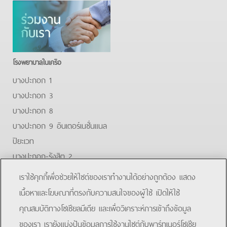
โรงพยาบาลในเครือ
บางปะกอก 1
บางปะกอก 3
บางปะกอก 8
บางปะกอก 9 อินเตอร์เนชั่นแนล
ปิยะเวท
บางปะกอก-รังสิต 2
บางปะกอกสมุทรปราการ
เราใช้คุกกี้เพื่อช่วยให้ไซต์ของเราทำงานได้อย่างถูกต้อง แสดง
Facebook
Youtube
Line
เนื้อหาและโฆษณาที่ตรงกับความสนใจของผู้ใช้ เปิดให้ใช้
คุณสมบัติทางโซเชียลมีเดีย และเพื่อวิเคราะห์การเข้าถึงข้อมูล
โรงพยาบาลบางปะกอก 9 อินเตอร์เนชั่นแนล
ของเรา เรายังแบ่งปันข้อมูลการใช้งานไซต์กับพาร์ทเนอร์โซเชีย