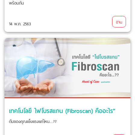
พร้อมกัน
อ่าน
14 พ.ค. 2563
เทคโนโลยี ไฟโบรสแกน (Fibroscan) คืออะไร”
ตับของคุณแข็งแรงแค่ไหน....??