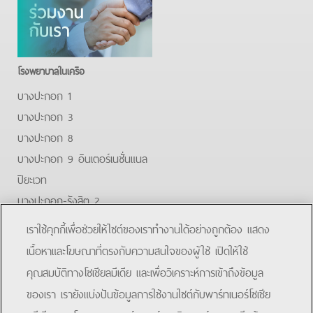
โรงพยาบาลในเครือ
บางปะกอก 1
บางปะกอก 3
บางปะกอก 8
บางปะกอก 9 อินเตอร์เนชั่นแนล
ปิยะเวท
บางปะกอก-รังสิต 2
บางปะกอกสมุทรปราการ
เราใช้คุกกี้เพื่อช่วยให้ไซต์ของเราทำงานได้อย่างถูกต้อง แสดง
Facebook
Youtube
Line
เนื้อหาและโฆษณาที่ตรงกับความสนใจของผู้ใช้ เปิดให้ใช้
คุณสมบัติทางโซเชียลมีเดีย และเพื่อวิเคราะห์การเข้าถึงข้อมูล
โรงพยาบาลบางปะกอก 9 อินเตอร์เนชั่นแนล
ของเรา เรายังแบ่งปันข้อมูลการใช้งานไซต์กับพาร์ทเนอร์โซเชีย