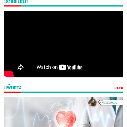
วีดีโอแนะนำ
แพ็กเกจ
อ่านต่อ