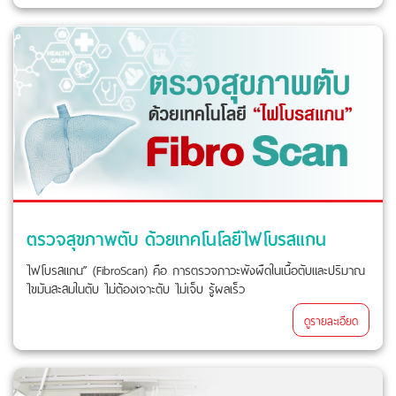
ตรวจสุขภาพตับ ด้วยเทคโนโลยีไฟโบรสแกน
ไฟโบรสแกน” (FibroScan) คือ การตรวจภาวะพังผืดในเนื้อตับและปริมาณ
ไขมันสะสมในตับ ไม่ต้องเจาะตับ ไม่เจ็บ รู้ผลเร็ว
ดูรายละเอียด