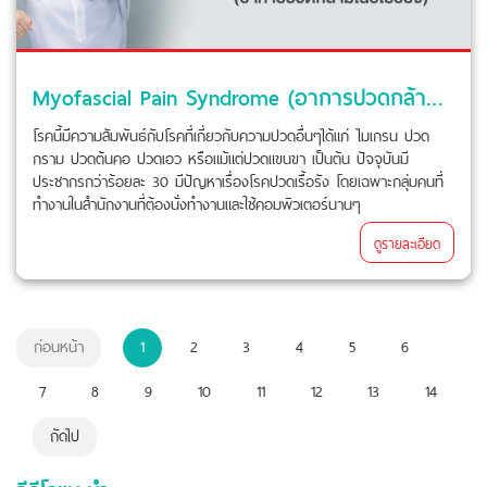
Myofascial Pain Syndrome (อาการปวดกล้ามเนื้อเรื้อรัง)
โรคนี้มีความสัมพันธ์กับโรคที่เกี่ยวกับความปวดอื่นๆได้แก่ ไมเกรน ปวด
กราม ปวดต้นคอ ปวดเอว หรือแม้แต่ปวดแขนขา เป็นต้น ปัจจุบันมี
ประชากรกว่าร้อยละ 30 มีปัญหาเรื่องโรคปวดเรื้อรัง โดยเฉพาะกลุ่มคนที่
ทำงานในสำนักงานที่ต้องนั่งทำงานและใช้คอมพิวเตอร์นานๆ
ดูรายละเอียด
ก่อนหน้า
1
2
3
4
5
6
7
8
9
10
11
12
13
14
ถัดไป