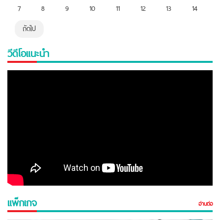
7
8
9
10
11
12
13
14
ถัดไป
วีดีโอแนะนำ
แพ็กเกจ
อ่านต่อ