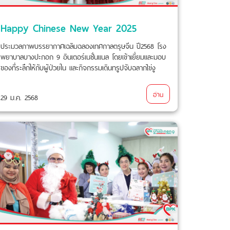
Happy Chinese New Year 2025
ประมวลภาพบรรยากาศเฉลิมฉลองเทศกาลตรุษจีน ปี2568 โรง
พยาบาลบางปะกอก 9 อินเตอร์เนชั่นเเนล โดยเข้าเยี่ยมและมอบ
ของที่ระลึกให้กับผู้ป่วยใน และกิจกรรมเดินทรูปจับฉลากไข่งู
ทองคำลุ้นรับเเพ็กเกจตรวจสุขภาพ ส่งมอบความสุขและรอยยิ้ม
ให้กับผู้ป่วยนอก ต้อนรับเทศกาลตรุษจีนนี้อีกด้วย
อ่าน
29 ม.ค. 2568