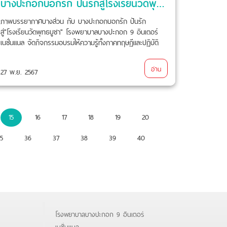
บางปะกอกบอกรัก ปันรักสู่โรงเรียนวัดพุทธบูชา
ภาพบรรยากาศบางส่วน กับ บางปะกอกบอกรัก ปันรัก
สู่"โรงเรียนวัดพุทธบูชา" โรงพยาบาลบางปะกอก 9 อินเตอร์
เนชั่นแนล จัดกิจกรรมอบรมให้ความรู้ทั้งภาคทฤษฎีและปฏิบัติ
ให้แก่ตัวเเทนนักเรียนของเเต่ละระดับชั้น คณะครู และบุคคลากร
โรงเรียนวัดพุทธบูชา ในวันที่ 27 พฤศจิกายน 2567 ที่ผ่านมา
อ่าน
27 พ.ย. 2567
15
16
17
18
19
20
5
36
37
38
39
40
โรงพยาบาลบางปะกอก 9 อินเตอร์
เนชั่นแนล