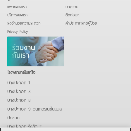
แพทย์ของเรา
บทความ
บริการของเรา
ติดต่อเรา
สิ่งอำนวยความสะดวก
คําประกาศสิทธิผู้ป่วย
Privacy Policy
โรงพยาบาลในเครือ
บางปะกอก 1
บางปะกอก 3
บางปะกอก 8
บางปะกอก 9 อินเตอร์เนชั่นแนล
ปิยะเวท
บางปะกอก-รังสิต 2