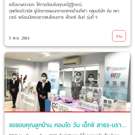
เครือบางปะกอก ให้การต้อนรับคุณณัฐฐิภรณ์
กุลเกียรติวานิช ผู้จัดการแผนกการตลาดด้านกีฬา กลุ่มบริษัท คิง เพา
เวอร์ พร้อมนักเตะเยาวชนโครงการ ฟ็อกซ์ ฮันท์ รุ่นที่ 5
อ่าน
5 พ.ย. 2563
ขอขอบคุณลูกบ้าน คอนโด วัน เอ็กซ์ สาธร-นราธิวาส ที่ให้ โรงพยาบาลบางปะกอก 9 อินเตอร์เนชั่นแนล ดูแลคุณ