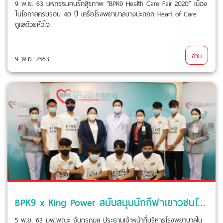
9 พ.ย. 63 มหกรรมคนรักสุขภาพ “BPK9 Health Care Fair 2020” เนื่อง
ในโอกาสครบรอบ 40 ปี เครือโรงพยาบาลบางปะกอก Heart of Care
ดูแลด้วยหัวใจ
อ่าน
9 พ.ย. 2563
BPK9 x King Power สนับสนุนนักกีฬาเยาวชนโครงการ ฟ็อกซ์ ฮันท์ รุ่นที่ 5
5 พ.ย. 63 นพ.พณะ จันทรกมล ประธานเจ้าหน้าที่บริหารโรงพยาบาลใน