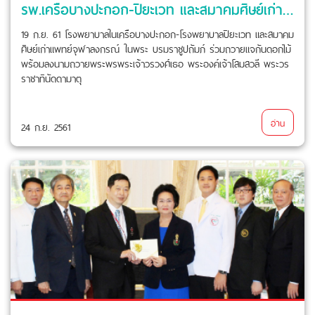
รพ.เครือบางปะกอก-ปิยะเวท และสมาคมศิษย์เก่าแพทย์จุฬาฯ ร่วมถวายพระพรพระองค์โสม
19 ก.ย. 61 โรงพยาบาลในเครือบางปะกอก-โรงพยาบาลปิยะเวท และสมาคม
ศิษย์เก่าแพทย์จุฬาลงกรณ์ ในพระ บรมราชูปถัมภ์ ร่วมถวายแจกันดอกไม้
พร้อมลงนามถวายพระพรพระเจ้าวรวงศ์เธอ พระองค์เจ้าโสมสวลี พระวร
ราชาทินัดดามาตุ
อ่าน
24 ก.ย. 2561