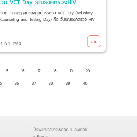
วัน VCT Day รณรงค์ตรวจHIV
วันที่ 1 กรกฎาคมของทุกปี หรือวัน VCT Day (Voluntary
Counseling and Testing Day) คือ วันรณรงค์ตรวจ HIV
อ่าน
4 ก.ค. 2560
15
16
17
18
19
20
5
36
37
38
39
40
โรงพยาบาลบางปะกอก 9 อินเตอร์
เนชั่นแนล