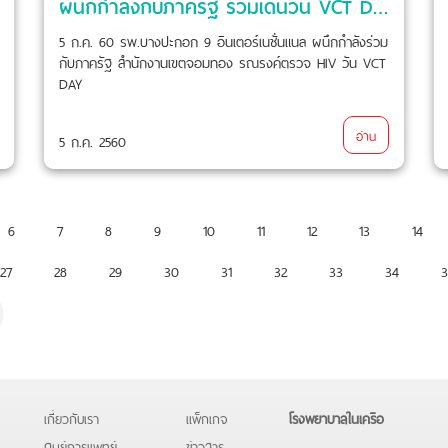
ผนึกกำลังกับภาครัฐ ร่วมเดินวัน VCT DAY รณรงค์ตรวจ HIV
5 ก.ค. 60 รพ.บางปะกอก 9 อินเตอร์เนชั่นแนล ผนึกกำลังร่วม
กับภาครัฐ สำนักงานเขตจอมทอง รณรงค์ตรวจ HIV วัน VCT
DAY
อ่าน
5 ก.ค. 2560
6
7
8
9
10
11
12
13
14
27
28
29
30
31
32
33
34
3
เกี่ยวกับเรา
แพ็กเกจ
โรงพยาบาลในเครือ
ศูนย์การแพทย์
ข่าวสาร