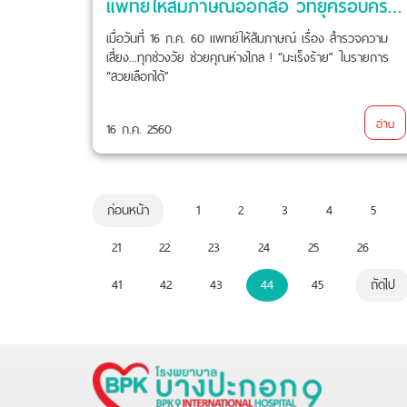
แพทย์ให้สัมภาษณ์ออกสื่อ วิทยุครอบครัวข่าว ส.ทร. 106FM
เมื่อวันที่ 16 ก.ค. 60 แพทย์ให้สัมภาษณ์ เรื่อง สำรวจความ
เสี่ยง...ทุกช่วงวัย ช่วยคุณห่างไกล ! “มะเร็งร้าย” ในรายการ
“สวยเลือกได้”
อ่าน
16 ก.ค. 2560
ก่อนหน้า
1
2
3
4
5
21
22
23
24
25
26
41
42
43
44
45
ถัดไป