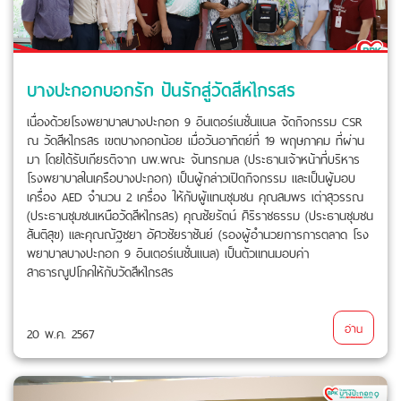
บางปะกอกบอกรัก ปันรักสู่วัดสีหไกรสร
เนื่องด้วยโรงพยาบาลบางปะกอก 9 อินเตอร์เนชั่นแนล จัดกิจกรรม CSR
ณ วัดสีหไกรสร เขตบางกอกน้อย เมื่อวันอาทิตย์ที่ 19 พฤษภาคม ที่ผ่าน
มา โดยได้รับเกียรติจาก นพ.พณะ จันทรกมล (ประธานเจ้าหน้าที่บริหาร
โรงพยาบาลในเครือบางปะกอก) เป็นผู้กล่าวเปิดกิจกรรม และเป็นผู้มอบ
เครื่อง AED จำนวน 2 เครื่อง ให้กับผู้แทนชุมชน คุณสมพร เต่าสุวรรณ
(ประธานชุมชนเหนือวัดสีหไกรสร) คุณชัยรัตน์ ศิริราชธรรม (ประธานชุมชน
สันติสุข) และคุณณัฐชยา อัศวชัยราชันย์ (รองผู้อำนวยการการตลาด โรง
พยาบาลบางปะกอก 9 อินเตอร์เนชั่นแนล) เป็นตัวแทนมอบค่า
สาธารณูปโภคให้กับวัดสีหไกรสร
อ่าน
20 พ.ค. 2567