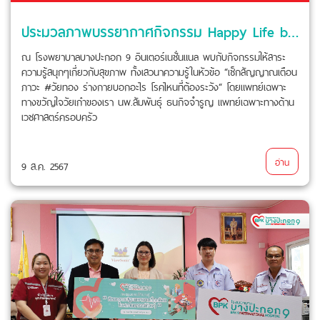
ประมวลภาพบรรยากาศกิจกรรม Happy Life by ชีวจิต Season 14
ณ โรงพยาบาลบางปะกอก 9 อินเตอร์เนชั่นแนล พบกับกิจกรรมให้สาระ
ความรู้สนุกๆเกี่ยวกับสุขภาพ ทั้งเสวนาความรู้ในหัวข้อ “เช็กสัญญาณเตือน
ภาวะ #วัยทอง ร่างกายบอกอะไร โรคไหนที่ต้องระวัง“ โดยแพทย์เฉพาะ
ทางขวัญใจวัยเก๋าของเรา นพ.สัมพันธุ์ ธนกิจจำรูญ แพทย์เฉพาะทางด้าน
เวชศาสตร์ครอบครัว
อ่าน
9 ส.ค. 2567