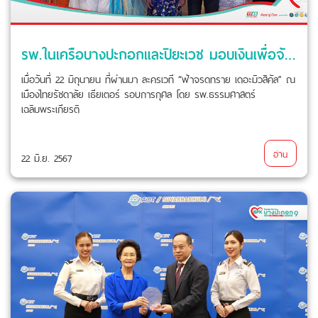
รพ.ในเครือบางปะกอกและปิยะเวช มอบเงินเพื่อจัดซื้ออุปกรณ์การแพทย์ รพ.ธรรมศาสตร์
เมื่อวันที่ 22 มิถุนายน ที่ผ่านมา ละครเวที “ฟ้าจรดทราย เดอะมิวสิคัล” ณ
เมืองไทยรัชดาลัย เธียเตอร์ รอบการกุศล โดย รพ.ธรรมศาสตร์
เฉลิมพระเกียรติ
อ่าน
22 มิ.ย. 2567