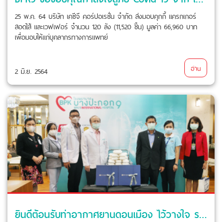
25 พ.ค. 64 บริษัท เคซีจี คอร์ปอเรชั่น จำกัด ส่งมอบคุกกี้ แครกเกอร์
สอดไส้ และเวฟเฟอร์ จำนวน 120 ลัง (11,520 ชิ้น) มูลค่า 66,960 บาท
เพื่อมอบให้แก่บุคลากรทางการแพทย์
อ่าน
2 มิ.ย. 2564
ยินดีต้อนรับท่าอากาศยานดอนเมือง ไว้วางใจ รพ.บางปะกอก 9ฯ ฉีดวัคซีนโควิด-19 ตามนโยบายรัฐ