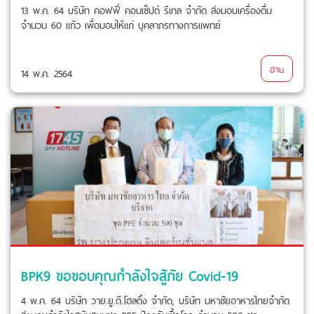
13 พ.ค. 64 บริษัท คอฟฟี่ คอนเซ็ปต์ รีเทล จำกัด ส่งมอบเครื่องดื่ม
จำนวน 60 แก้ว เพื่อมอบให้แก่ บุคลากรทางการแพทย์
อ่าน
14 พ.ค. 2564
BPK9 ขอขอบคุณกำลังใจสู้ภัย Covid-19
4 พ.ค. 64 บริษัท วาย.ยู.ดี.โฮลดิ้ง จำกัด, บริษัท มหาชัยอาหารไทยจำกัด