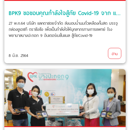
BPK9 ขอขอบคุณกำลังใจสู้ภัย Covid-19 จาก แลคตาซอย
27 พ.ค.64 บริษัท แลคตาซอยจำกัด ส่งมอบน้ำนมถั่วเหลืองคั้นสด บรรจุ
กล่องยูเอชที ตราซังซัง เพื่อเป็นกำลังใจให้บุคลากรทางการแพทย์ โรง
พยาบาลบางปะกอก 9 อินเตอร์เนชั่นแนล สู้ภัยCovid-19
อ่าน
8 มิ.ย. 2564